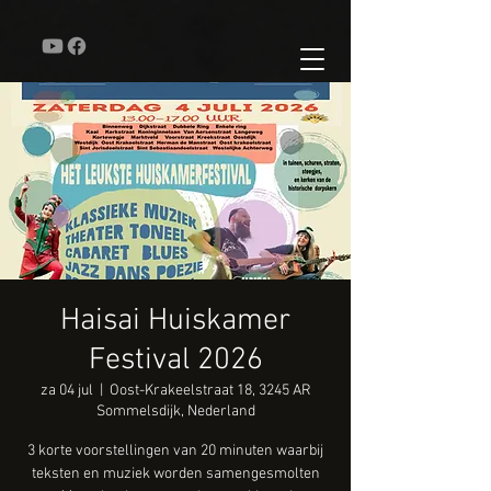
Haisai Huiskamer
Festival 2026
za 04 jul
  |  
Oost-Krakeelstraat 18, 3245 AR
Sommelsdijk, Nederland
3 korte voorstellingen van 20 minuten waarbij
teksten en muziek worden samengesmolten