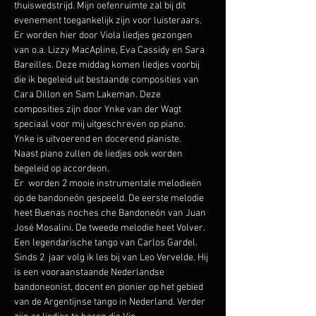
thuiswedstrijd. Mijn oefenruimte zal bij dit 
evenement toegankelijk zijn voor luisteraars. 
Er worden hier door Viola liedjes gezongen 
van o.a. Lizzy MacApline, Eva Cassidy en Sara 
Bareilles. Deze middag komen liedjes voorbij 
die ik begeleid uit bestaande composities van 
Cara Dillon en Sam Lakeman. Deze 
composities zijn door Ynke van der Wagt 
speciaal voor mij uitgeschreven op piano. 
Ynke is uitvoerend en docerend pianiste. 
Naast piano zullen de liedjes ook worden 
begeleid op accordeon.
Er  worden 2 mooie instrumentale melodieën 
op de bandoneón gespeeld. De eerste melodie 
heet Buenas noches che Bandoneón van Juan 
José Mosalini. De tweede melodie heet Volver. 
Een legendarische tango van Carlos Gardel. 
Sinds 2  jaar volg ik les bij van Leo Vervelde. Hij 
is een vooraanstaande Nederlandse 
bandoneonist, docent en pionier op het gebied 
van de Argentijnse tango in Nederland. Verder 